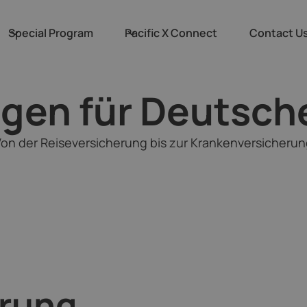
Special Program
Pacific X Connect
Contact U
gen für Deutsche
on der Reiseversicherung bis zur Krankenversicheru
erung