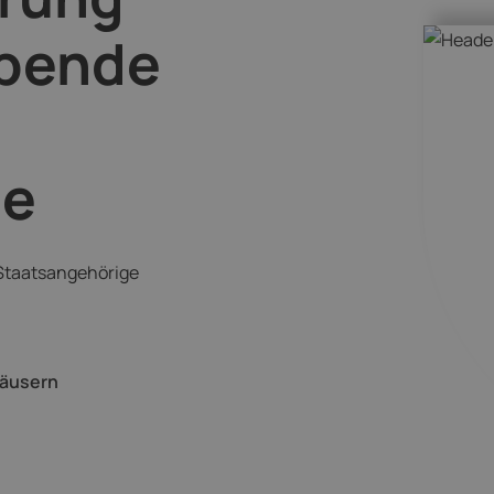
ebende
ge
 Staatsangehörige
häusern