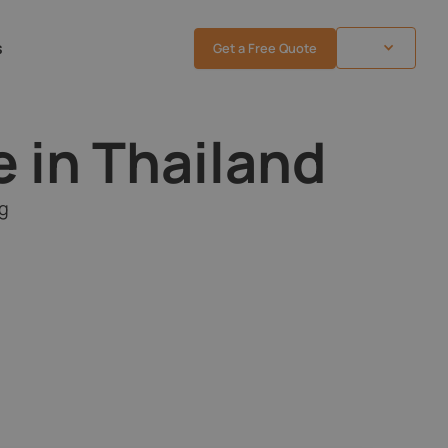
s
Get a Free Quote
 in Thailand
ng