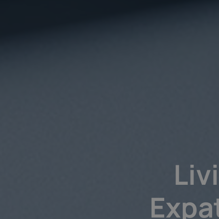
Liv
Expat