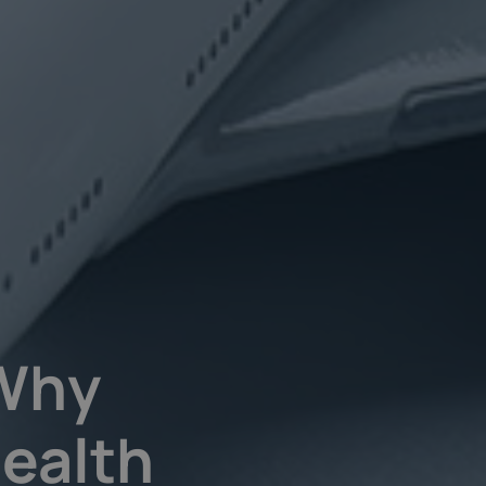
 Why
Health