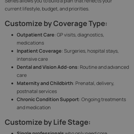
Series allows you to build a plan that reflects your
current lifestyle, budget, and priorities.
Customize by Coverage Type:
Outpatient Care
: GP visits, diagnostics,
medications
Inpatient Coverage
: Surgeries, hospital stays,
intensive care
Dental and Vision Add-ons
: Routine and advanced
care
Maternity and Childbirth
: Prenatal, delivery,
postnatal services
Chronic Condition Support
: Ongoing treatments
and medication
Customize by Life Stage:
Single professionals
who only need core