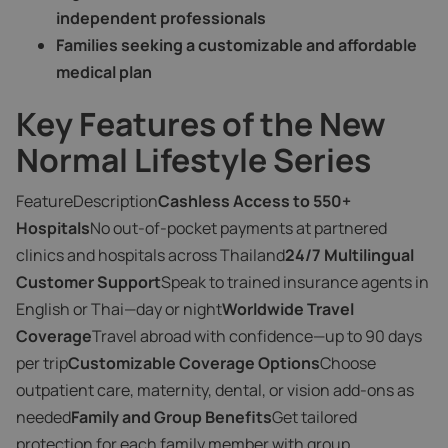
independent professionals
Families seeking a customizable and affordable
medical plan
Key Features of the New
Normal Lifestyle Series
FeatureDescription
Cashless Access to 550+
Hospitals
No out-of-pocket payments at partnered
clinics and hospitals across Thailand
24/7 Multilingual
Customer Support
Speak to trained insurance agents in
English or Thai—day or night
Worldwide Travel
Coverage
Travel abroad with confidence—up to 90 days
per trip
Customizable Coverage Options
Choose
outpatient care, maternity, dental, or vision add-ons as
needed
Family and Group Benefits
Get tailored
protection for each family member with group