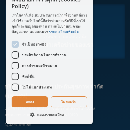
ENGLISH
Policy)
THAI
เราใช้คุกกี้เพื่อเพิ่มประสบการณ์การใช้งานที่ดีการ
เข้าใช้งานเว็บไซต์นี้ถือว่าท่านยอมรับวิธีที่เราใช้
คุกกี้และข้อมูลของท่าน ตามนโยบายคุ้มครอง
ข้อมูลส่วนบุคคลของเรา
รายละเอียดเพิ่มเติม
โรงพยาบาลและคลินิก
ค้นหาเครือข่ายของเรา
จำเป็นอย่างยิ่ง
ประสิทธิภาพในการทำงาน
การกำหนดเป้าหมาย
ฟังก์ชั่น
บริษัท แปซิฟิค ครอส ประกันสุขภาพ จำกัด
ไม่ได้แยกประเภท
(มหาชน)
ตกลง
ไม่ยอมรับ
3 อาคารรัจนาการ ชั้นที่ 16 โซนบีซี ถนนสาทรใต้ แขวง
แสดงรายละเอียด
ยานนาวา เขตสาทร กรุงเทพมหานคร 10120
02-401-9189