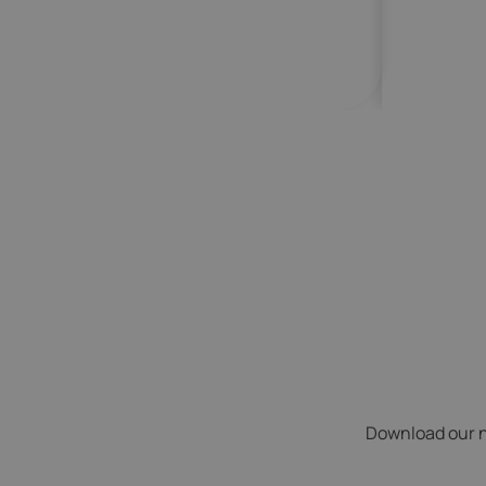
More than insu
A partner for li
Your journey, our commitment.
Download our ne
More than 54 years of trust in Asia