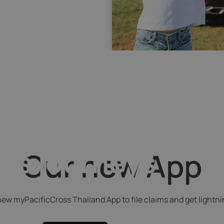
rance
fe's journeys
Our new App
w myPacificCross Thailand App to file claims and get lightni