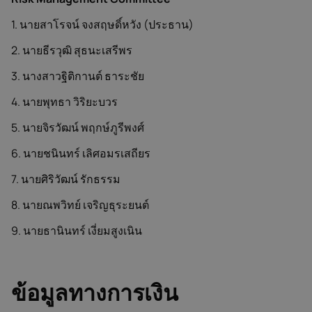
1. นายสาโรจน์ จงสฤษดิ์หวัง (ประธาน)
2. นายธีรวุฒิ สุธนะเสรีพร
3. นางสาวฐิติกานต์ ธาระชัย
4. นายพุทธา วิริยะบวร
5. นายจิรวัฒน์ พฤกษ์ภูรีพงศ์
6. นายชนินทร์ เลิศอมรเสถียร
7. นายศิริวัฒน์ รักธรรม
8. นายณพวิทย์ เจริญธุระยนต์
9. นายธานินทร์ เงี่ยมสูงเนิน
ข้อมูลทางการเงิน