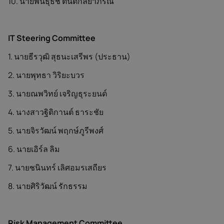
10. นายพันธุ์ธัช ตันติกัลยาภรณ์
IT Steering Committee
1. นายธีรวุฒิ สุธนะเสรีพร (ประธาน)
2. นายพุทธา วิริยะบวร
3. นายณพวิทย์ เจริญธุระยนต์
4. นางสาวฐิติกานต์ ธาระชัย
5. นายจิรวัฒน์ พฤกษ์ภูรีพงศ์
6. นายเอิร์ล ลิม
7. นายชนินทร์ เลิศอมรเสถียร
8. นายศิริวัฒน์ รักธรรม
Risk Management Committee