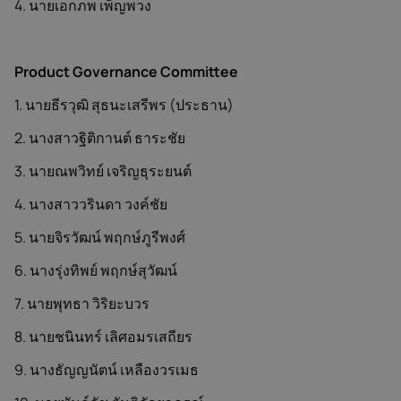
4. นายเอกภพ เพ็ญพวง
Product Governance Committee
1. นายธีรวุฒิ สุธนะเสรีพร (ประธาน)
2. นางสาวฐิติกานต์ ธาระชัย
3. นายณพวิทย์ เจริญธุระยนต์
4. นางสาววรินดา วงค์ชัย
5. นายจิรวัฒน์ พฤกษ์ภูรีพงศ์
6. นางรุ่งทิพย์ พฤกษ์สุวัฒน์
7. นายพุทธา วิริยะบวร
8. นายชนินทร์ เลิศอมรเสถียร
9. นางธัญญนัตน์ เหลืองวรเมธ