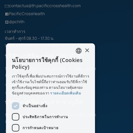
contactus@th.pacificcrosshealth.com
PacificCrossHealth
@pchith
เวลาทำการ
จันทร์ – ศุกร์ 08.30 – 17.30 น.
บริษัท แปซิฟิค ครอส ประกันสุขภาพ จำกัด (มหาชน)
×
บริษัท แปซิฟิค ครอส สาขาพัทยา
นโยบายการใช้คุกกี้ (Cookies
ENGLISH
Policy)
1/70 หมู่ 6 ถนนสุขุมวิท ตำบลนาเกลือ อำเภอบางละมุง
THAI
จังหวัดชลบุรี 20150
เราใช้คุกกี้เพื่อเพิ่มประสบการณ์การใช้งานที่ดีการ
เข้าใช้งานเว็บไซต์นี้ถือว่าท่านยอมรับวิธีที่เราใช้
038-197-325
คุกกี้และข้อมูลของท่าน ตามนโยบายคุ้มครอง
038-197-353
ข้อมูลส่วนบุคคลของเรา
รายละเอียดเพิ่มเติม
บริษัท แปซิฟิค ครอส สาขาภูเก็ต
จำเป็นอย่างยิ่ง
156/5-6 ถนนพังงา ตำบลตลาดใหญ่ อำเภอเมืองภูเก็ต
ประสิทธิภาพในการทำงาน
จังหวัดภูเก็ต 83000
การกำหนดเป้าหมาย
076-681-040