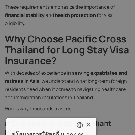
These requirements emphasize the importance of
financial stability
and
health protection
for visa
eligibility.
Why Choose Pacific Cross
Thailand for Long Stay Visa
Insurance?
With decades of experience in
serving expatriates and
retirees in Asia
, we understand what long-term foreign
residents need when it comes to navigating healthcare
and immigration regulations in Thailand.
Here’s why thousands trust us:
✅ O-A and O-X Visa-Compliant
×
Plans
นโยบายการใช้คุกกี้ (Cookies