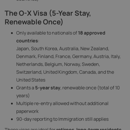
The O-X Visa (5-Year Stay,
Renewable Once)
Only available to nationals of
18 approved
countries
:
Japan, South Korea, Australia, New Zealand,
Denmark, Finland, France, Germany, Austria, Italy,
Netherlands, Belgium, Norway, Sweden,
Switzerland, United Kingdom, Canada, and the
United States
Grants a
5-year stay
, renewable once (total of 10
years)
Multiple re-entry allowed without additional
paperwork
90-day reporting to Immigration still applies
These visas are ideal for
retirees
,
long-term residents
,