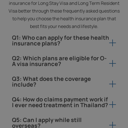
insurance for Long Stay Visa and Long Term Resident
Visa better through these frequently asked questions
to help you choose the health insurance plan that
best fits your needs and lifestyle.
Q1: Who can apply for these health
insurance plans?
A1: Our plans are eligible for both local and expat
Q2: Which plans are eligible for O-
residents of Thailand with a new entry age up to
A visa insurance?
80 with guaranteed renewability up to 99.
A2: The Premier Plus plan meets the minimum
Q3: What does the coverage
coverage requirement of THB 3,000,000 or USD
include?
100,000, and plans with higher coverage limits
A3: Coverage includes:
are also accepted by Thai immigration.
Q4: How do claims payment work if
I ever need treatment in Thailand?
Inpatient treatment (hospitalization, surgery,
ICU)
A4: Pacific Cross Health has a cashless treatment
Q5: Can I apply while still
network with access to over 550 hospitals across
overseas?
Outpatient treatment as an add-on (doctor