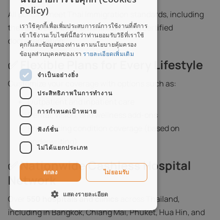
ENGLISH
Policy)
All policies meet Thai Immigration standards, including
THAI
เราใช้คุกกี้เพื่อเพิ่มประสบการณ์การใช้งานที่ดีการ
the required
IPD/OPD minimums
and certified
เข้าใช้งานเว็บไซต์นี้ถือว่าท่านยอมรับวิธีที่เราใช้
documentation.
คุกกี้และข้อมูลของท่าน ตามนโยบายคุ้มครอง
ข้อมูลส่วนบุคคลของเรา
รายละเอียดเพิ่มเติม
✅ Flexible Plans for Every Lifestyle
จำเป็นอย่างยิ่ง
Customize your coverage with options such as:
ประสิทธิภาพในการทำงาน
Outpatient and inpatient care
การกำหนดเป้าหมาย
Dental, vision, and wellness add-ons
Pre-existing condition coverage (based on
ฟังก์ชั่น
underwriting)
ไม่ได้แยกประเภท
✅ Nationwide Cashless Hospital
ตกลง
ไม่ยอมรับ
Network
แสดงรายละเอียด
Over
550 hospitals and clinics
across Thailand,
including in Bangkok, Chiang Mai, Phuket, Hua Hin, and