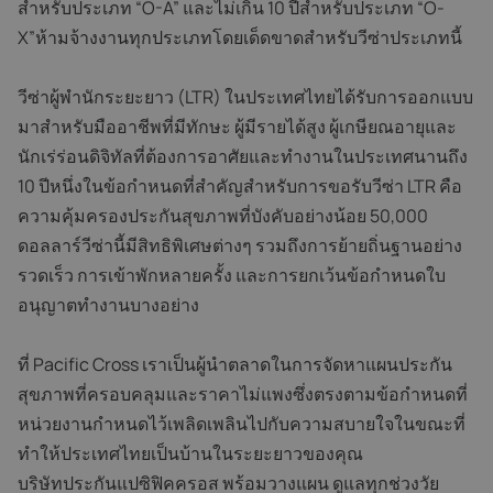
สำหรับประเภท “O-A” และไม่เกิน 10 ปีสำหรับประเภท “O-
X”ห้ามจ้างงานทุกประเภทโดยเด็ดขาดสำหรับวีซ่าประเภทนี้
วีซ่าผู้พำนักระยะยาว (LTR) ในประเทศไทยได้รับการออกแบบ
มาสำหรับมืออาชีพที่มีทักษะ ผู้มีรายได้สูง ผู้เกษียณอายุและ
นักเร่ร่อนดิจิทัลที่ต้องการอาศัยและทำงานในประเทศนานถึง
10 ปีหนึ่งในข้อกำหนดที่สำคัญสำหรับการขอรับวีซ่า LTR คือ
ความคุ้มครองประกันสุขภาพที่บังคับอย่างน้อย 50,000
ดอลลาร์วีซ่านี้มีสิทธิพิเศษต่างๆ รวมถึงการย้ายถิ่นฐานอย่าง
รวดเร็ว การเข้าพักหลายครั้ง และการยกเว้นข้อกำหนดใบ
อนุญาตทำงานบางอย่าง
ที่ Pacific Cross เราเป็นผู้นำตลาดในการจัดหาแผนประกัน
สุขภาพที่ครอบคลุมและราคาไม่แพงซึ่งตรงตามข้อกำหนดที่
หน่วยงานกำหนดไว้เพลิดเพลินไปกับความสบายใจในขณะที่
ทำให้ประเทศไทยเป็นบ้านในระยะยาวของคุณ
บริษัทประกันแปซิฟิคครอส พร้อมวางแผน ดูแลทุกช่วงวัย