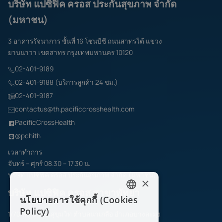
บริษัท แปซิฟิค ครอส ประกันสุขภาพ จำกัด
(มหาชน)
3 อาคารรัจนาการ ชั้นที่ 16 โซนบีซี ถนนสาทรใต้ แขวง
ยานนาวา เขตสาทร กรุงเทพมหานคร 10120
02-401-9189
02-401-9188 (บริการลูกค้า 24 ชม.)
02-401-9187
contactus@th.pacificcrosshealth.com
PacificCrossHealth
@pchith
เวลาทำการ
จันทร์ – ศุกร์ 08.30 – 17.30 น.
บริษัท แปซิฟิค ครอส ประกันสุขภาพ จำกัด (มหาชน)
×
บริษัท แปซิฟิค ครอส สาขาพัทยา
นโยบายการใช้คุกกี้ (Cookies
ENGLISH
Policy)
1/70 หมู่ 6 ถนนสุขุมวิท ตำบลนาเกลือ อำเภอบางละมุง
THAI